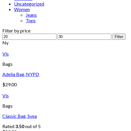
Uncategorized
Women
Jeans
Tops
Filter by price
Min
Max
Filter
price
price
Ny
Vis
Bags
Adelia Bag, NYPD
$
29.00
Vis
Bags
Classic Bag, Svea
Rated
3.50
out of 5