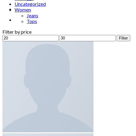
Uncategorized
Women
Jeans
Tops
Filter by price
Min
Max
Filter
price
price