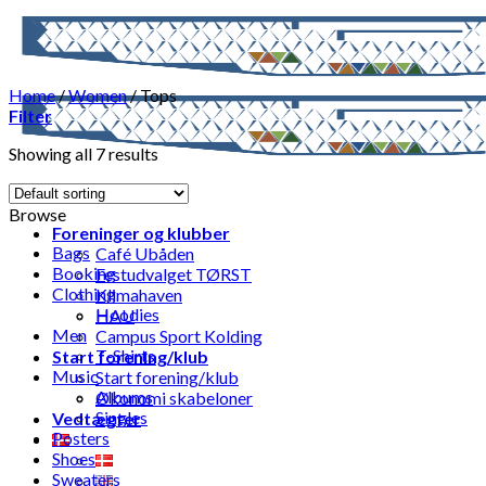
Skip
to
content
Home
/
Women
/
Tops
Filter
Showing all 7 results
Browse
Foreninger og klubber
Bags
Café Ubåden
Booking
Festudvalget TØRST
Clothing
Klimahaven
Hoodies
HAU
Men
Campus Sport Kolding
T-Shirts
Start forening/klub
Music
Start forening/klub
Albums
Økonomi skabeloner
Singles
Vedtægter
Posters
Shoes
Sweaters