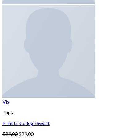
Vis
Tops
Print Ls College Sweat
Original
Current
$
29.00
$
29.00