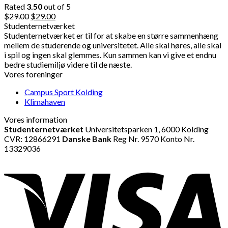
Rated
3.50
out of 5
Original
Current
$
29.00
$
29.00
price
price
Studenternetværket
was:
is:
Studenternetværket er til for at skabe en større sammenhæng
$29.00.
$29.00.
mellem de studerende og universitetet. Alle skal høres, alle skal
i spil og ingen skal glemmes. Kun sammen kan vi give et endnu
bedre studiemiljø videre til de næste.
Vores foreninger
Campus Sport Kolding
Klimahaven
Vores information
Studenternetværket
Universitetsparken 1, 6000 Kolding
CVR: 12866291
Danske Bank
Reg Nr. 9570 Konto Nr.
13329036