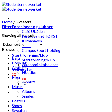
Skip
to
content
Home
/
Sweaters
Filter
Foreninger og klubber
Café Ubåden
Showing all 7 results
Festudvalget TØRST
Klimahaven
HAU
Browse
Campus Sport Kolding
Start forening/klub
Bags
Start forening/klub
Booking
Økonomi skabeloner
Clothing
Vedtægter
Hoodies
Men
T-Shirts
Music
Albums
Singles
Posters
Shoes
Sweaters