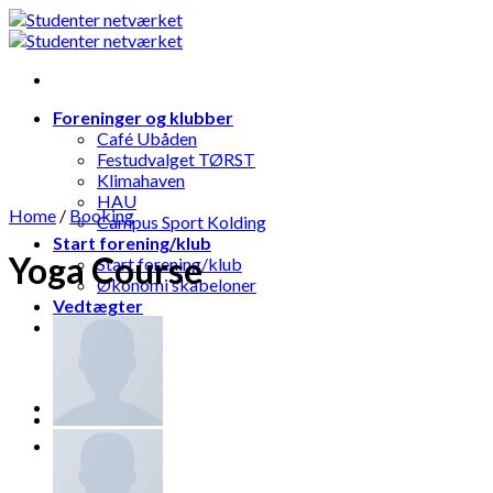
Skip
to
content
Foreninger og klubber
Café Ubåden
Festudvalget TØRST
Klimahaven
HAU
Home
/
Booking
Campus Sport Kolding
Start forening/klub
Yoga Course
Start forening/klub
Økonomi skabeloner
Vedtægter