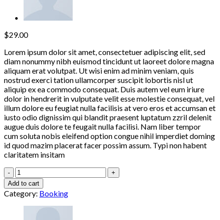
$
29.00
Lorem ipsum dolor sit amet, consectetuer adipiscing elit, sed
diam nonummy nibh euismod tincidunt ut laoreet dolore magna
aliquam erat volutpat. Ut wisi enim ad minim veniam, quis
nostrud exerci tation ullamcorper suscipit lobortis nisl ut
aliquip ex ea commodo consequat. Duis autem vel eum iriure
dolor in hendrerit in vulputate velit esse molestie consequat, vel
illum dolore eu feugiat nulla facilisis at vero eros et accumsan et
iusto odio dignissim qui blandit praesent luptatum zzril delenit
augue duis dolore te feugait nulla facilisi. Nam liber tempor
cum soluta nobis eleifend option congue nihil imperdiet doming
id quod mazim placerat facer possim assum. Typi non habent
claritatem insitam
Yoga
Course
Add to cart
quantity
Category:
Booking