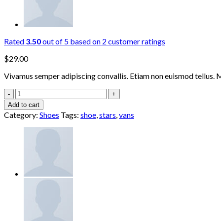
Rated
3.50
out of 5 based on
2
customer ratings
$
29.00
Vivamus semper adipiscing convallis. Etiam non euismod tellus. 
U
Era
Add to cart
VANS
Category:
Shoes
Tags:
shoe
,
stars
,
vans
quantity