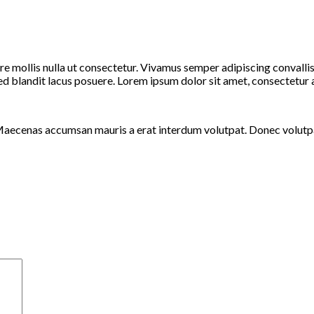
ere mollis nulla ut consectetur. Vivamus semper adipiscing convall
blandit lacus posuere. Lorem ipsum dolor sit amet, consectetur adi
Maecenas accumsan mauris a erat interdum volutpat. Donec volutpa