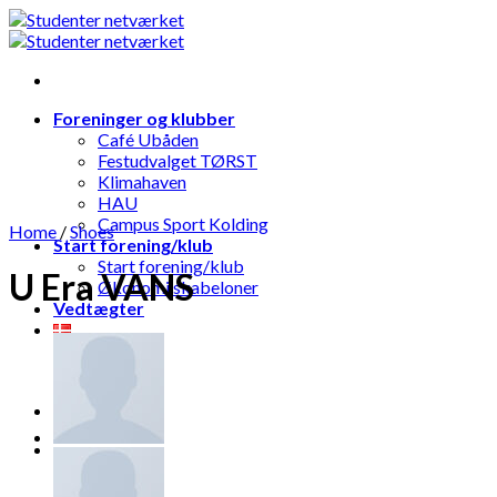
Skip
to
content
Foreninger og klubber
Café Ubåden
Festudvalget TØRST
Klimahaven
HAU
Campus Sport Kolding
Home
/
Shoes
Start forening/klub
Start forening/klub
U Era VANS
Økonomi skabeloner
Vedtægter